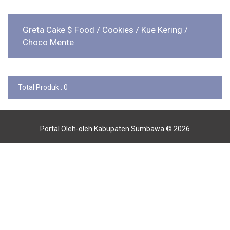
Greta Cake $ Food
/ Cookies / Kue Kering
/
Choco Mente
Total Produk : 0
Portal Oleh-oleh Kabupaten Sumbawa © 2026