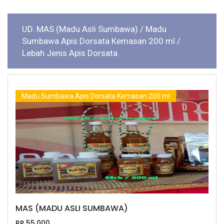
UD. MAS (Madu Asli Sumbawa)
/ Madu
Sumbawa Apis Dorsata Kemasan 200 ml
/
Lebah Jenis Apis Dorsata
Madu Sumbawa Apis Dorsata Kemasan 200 ml
MAS (MADU ASLI SUMBAWA)
RP 55.000