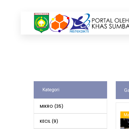
Kategori
G
MIKRO
(35)
Ma
KECIL
(9)