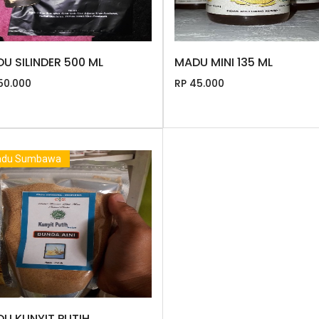
U SILINDER 500 ML
MADU MINI 135 ML
50.000
RP 45.000
du Sumbawa
U KUNYIT PUTIH