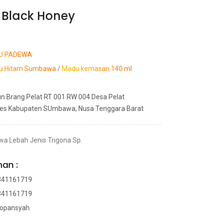
Black Honey
TU PADEWA
u Hitam Sumbawa
/
Madu kemasan 140 ml
un Brang Pelat RT 001 RW 004 Desa Pelat
wes Kabupaten SUmbawa, Nusa Tenggara Barat
 Lebah Jenis Trigona Sp.
an :
341161719
341161719
yopansyah