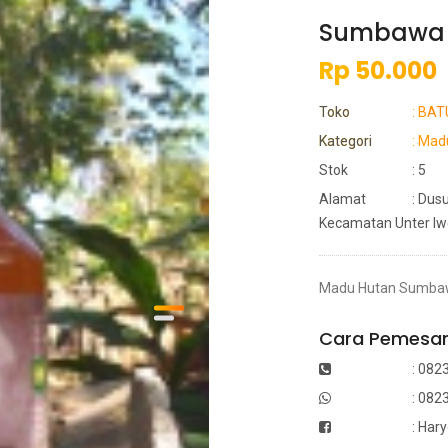
Sumbawa 
Rp 50.000
Toko
: BA
Kategori
: Mad
Stok
: 5
Alamat
: Dus
Kecamatan Unter I
Madu Hutan Sumbawa
Cara Pemesan
: 082
: 082
: Har